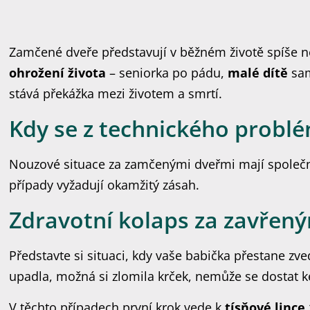
Zamčené dveře představují v běžném životě spíše ne
ohrožení života
– seniorka po pádu,
malé dítě
sam
stává překážka mezi životem a smrtí.
Kdy se z technického probl
Nouzové situace za zamčenými dveřmi mají společ
případy vyžadují okamžitý zásah.
Zdravotní kolaps za zavřen
Představte si situaci, kdy vaše babička přestane zved
upadla, možná si zlomila krček, nemůže se dostat 
V těchto případech první krok vede k
tísňové lince