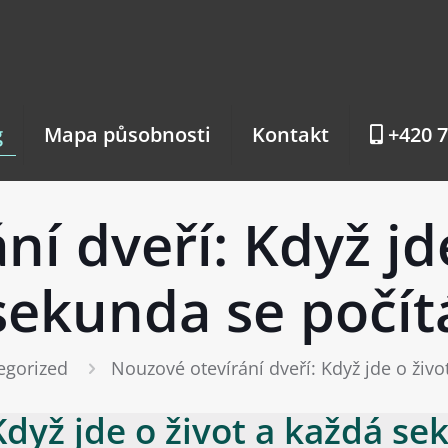
g
Mapa působnosti
Kontakt
+420 7
í dveří: Když jd
sekunda se počít
egorized
Nouzové otevírání dveří: Když jde o živ
Když jde o život a každá se