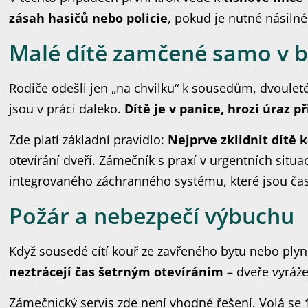
zásah hasičů nebo policie
, pokud je nutné násilné
Malé dítě zamčené samo v b
Rodiče odešli jen „na chvilku“ k sousedům, dvoulet
jsou v práci daleko.
Dítě je v panice, hrozí úraz p
Zde platí základní pravidlo:
Nejprve zklidnit dítě
otevírání dveří. Zámečník s praxí v urgentních situa
integrovaného záchranného systému, které jsou čas
Požár a nebezpečí výbuchu
Když sousedé cítí kouř ze zavřeného bytu nebo plyn
neztrácejí čas šetrným otevíráním
– dveře vyráže
Zámečnický servis zde není vhodné řešení. Volá se