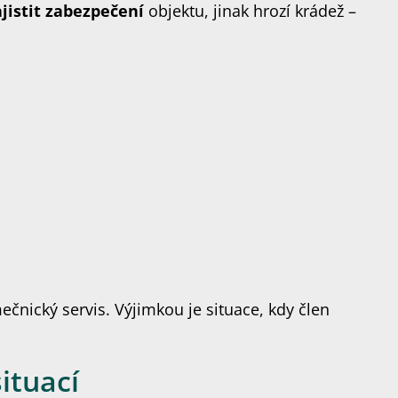
jistit zabezpečení
objektu, jinak hrozí krádež –
čnický servis. Výjimkou je situace, kdy člen
ituací