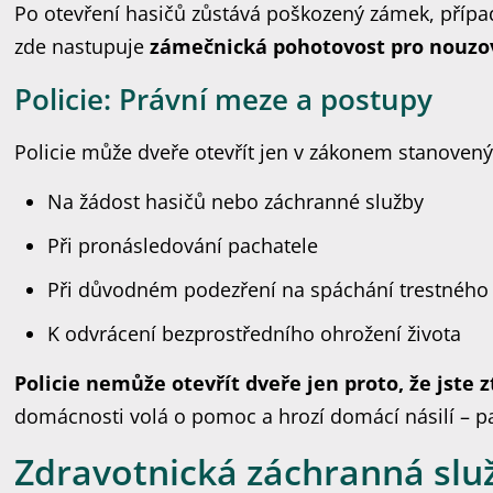
Po otevření hasičů zůstává poškozený zámek, přípa
zde nastupuje
zámečnická pohotovost pro nouz
Policie: Právní meze a postupy
Policie může dveře otevřít jen v zákonem stanoven
Na žádost hasičů nebo záchranné služby
Při pronásledování pachatele
Při důvodném podezření na spáchání trestného
K odvrácení bezprostředního ohrožení života
Policie nemůže otevřít dveře jen proto, že jste zt
domácnosti volá o pomoc a hrozí domácí násilí – pa
Zdravotnická záchranná služ