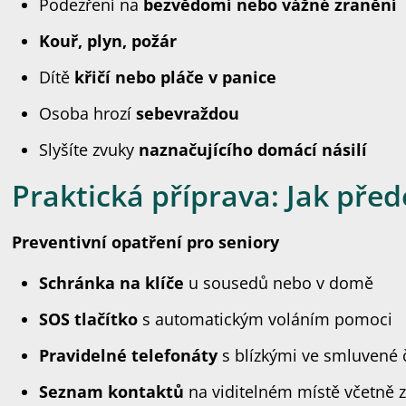
Podezření na
bezvědomí nebo vážné zranění
Kouř, plyn, požár
Dítě
křičí nebo pláče v panice
Osoba hrozí
sebevraždou
Slyšíte zvuky
naznačujícího domácí násilí
Praktická příprava: Jak přede
Preventivní opatření pro seniory
Schránka na klíče
u sousedů nebo v domě
SOS tlačítko
s automatickým voláním pomoci
Pravidelné telefonáty
s blízkými ve smluvené 
Seznam kontaktů
na viditelném místě včetně 