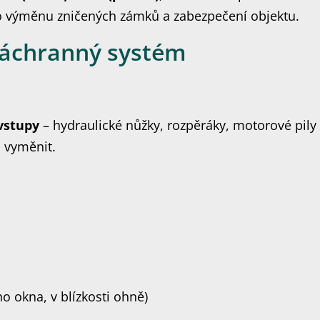
 výměnu zničených zámků a zabezpečení objektu.
záchranný systém
vstupy
– hydraulické nůžky, rozpěráky, motorové pil
n vyměnit.
o okna, v blízkosti ohně)