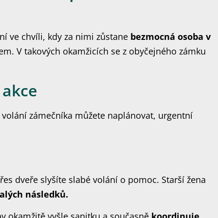
í ve chvíli, kdy za nimi zůstane
bezmocná osoba v
m. V takových okamžicích se z obyčejného zámku
 akce
 volání zámečníka můžete naplánovat, urgentní
Přes dveře slyšíte slabé volání o pomoc. Starší žena
valých následků.
by okamžitě vyšle sanitku a současně
koordinuje