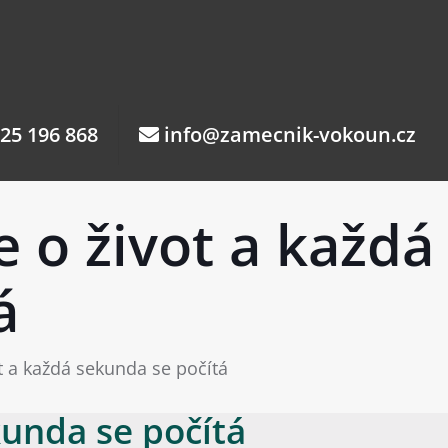
25 196 868
info@zamecnik-vokoun.cz
e o život a každá
á
ot a každá sekunda se počítá
kunda se počítá