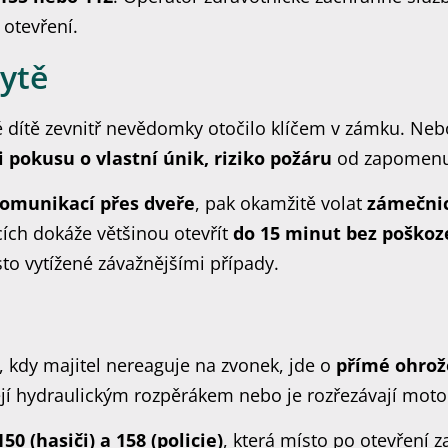
 otevření.
ytě
é dítě zevnitř nevědomky otočilo klíčem v zámku. Nebo
ři pokusu o vlastní únik, riziko požáru
od zapomenut
 komunikací přes dveře
, pak okamžitě volat
zámečni
cích dokáže většinou otevřít
do 15 minut bez poškoz
to vytížené závažnějšími případy.
, kdy majitel nereaguje na zvonek, jde o
přímé ohrož
jí hydraulickým rozpěrákem nebo je rozřezávají moto
150 (hasiči) a 158 (policie)
, která místo po otevření