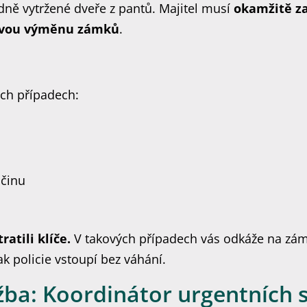
dně vytržené dveře z pantů. Majitel musí
okamžitě za
ovou výměnu zámků
.
ých případech:
 činu
ratili klíče.
V takových případech vás odkáže na záme
k policie vstoupí bez váhání.
ba: Koordinátor urgentních s