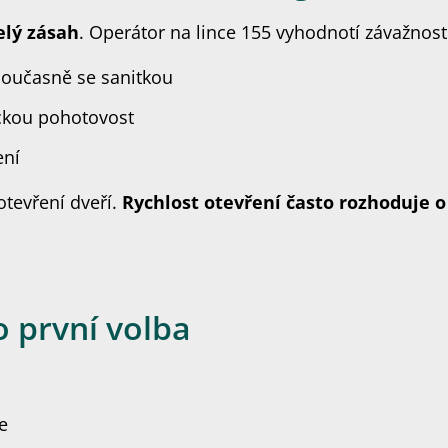
elý zásah
. Operátor na lince 155 vyhodnotí závažnost
současně se sanitkou
ckou pohotovost
ení
otevření dveří.
Rychlost otevření často rozhoduje o 
 první volba
e