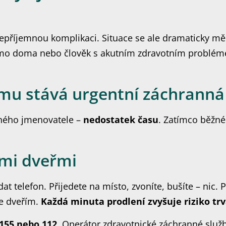
příjemnou komplikaci. Situace se ale dramaticky měn
o doma nebo člověk s akutním zdravotním probléme
ému stává urgentní záchranná
ného jmenovatele –
nedostatek času
. Zatímco běžné
ými dveřmi
at telefon. Přijedete na místo, zvoníte, bušíte – nic. 
ke dveřím.
Každá minuta prodlení zvyšuje riziko tr
 155 nebo 112
. Operátor zdravotnické záchranné služ