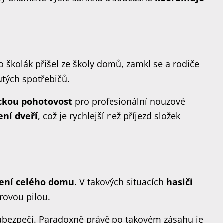
 školák přišel ze školy domů, zamkl se a rodiče
ých spotřebičů.
ckou pohotovost
pro profesionální nouzové
ení dveří
, což je rychlejší než příjezd složek
ení celého domu
. V takových situacích
hasiči
rovou pilou.
 zabezpečí. Paradoxně právě po takovém zásahu je