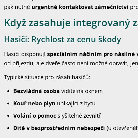
pak nutné
urgentně kontaktovat zámečnictví
pro
Když zasahuje integrovaný 
Hasiči: Rychlost za cenu škody
Hasiči disponují
speciálním náčiním pro násilné 
od příjezdu, ale dveře často není možné opravit, je
Typické situace pro zásah hasičů:
Bezvládná osoba
viditelná oknem
Kouř nebo plyn
unikající z bytu
Volání o pomoc
slyšitelné zevnitř
Dítě v bezprostředním nebezpečí
(u otevřenéh