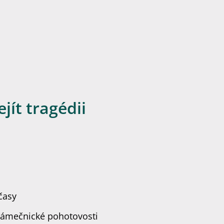
jít tragédii
časy
zámečnické pohotovosti