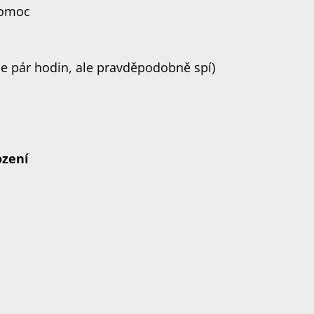
pomoc
uje pár hodin, ale pravděpodobně spí)
ození